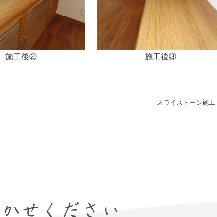
施工後②
施工後③
スライストーン施工